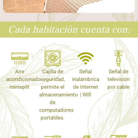
Cada habitación cuenta con:
Aire
Cajilla de
Señal
Señal de
acondicionado
seguridad,
inalámbrica
televisión
minisplit
permite el
de Internet
por cable
almacenamiento
| Wifi
de
computadores
portátiles.