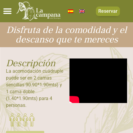
Reservar
Disfruta de la comodidad y el
descanso que te mereces
Descripción
La acomodación cuádruple
puede ser en 2 camas
sencillas 90.90*1.90mts) y
1 cama doble
(1.40*1.90mts) para 4
personas.