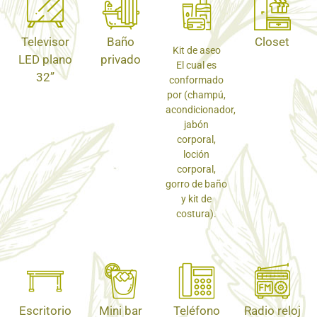
Televisor
Baño
Closet
Kit de aseo
LED plano
privado
El cual es
32”
conformado
por (champú,
acondicionador,
jabón
corporal,
loción
corporal,
gorro de baño
y kit de
costura).
Escritorio
Mini bar
Teléfono
Radio reloj